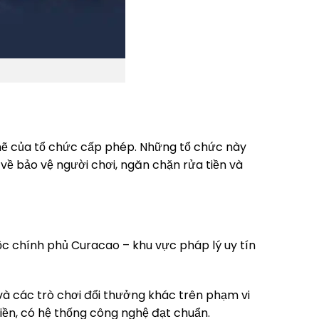
chẽ của tổ chức cấp phép. Những tổ chức này
ề bảo vệ người chơi, ngăn chặn rửa tiền và
ộc chính phủ Curacao – khu vực pháp lý uy tín
và các trò chơi đổi thưởng khác trên phạm vi
tiền, có hệ thống công nghệ đạt chuẩn.