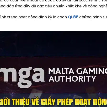
 cơ quan kiểm soát cá cược có uy tín tại quốc tế như 
 đáp ứng đầy đủ các tiêu chuẩn khắt khe về công nghệ, tà
tình trạng hoạt động định kỳ là cách
QH88
chứng minh sự 