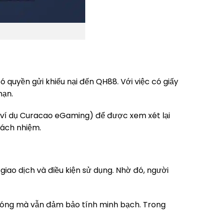
ó quyền gửi khiếu nại đến QH88. Với việc có giấy
hạn.
 (ví dụ Curacao eGaming) để được xem xét lại
rách nhiệm.
giao dịch và điều kiện sử dụng. Nhờ đó, người
chóng mà vẫn đảm bảo tính minh bạch. Trong