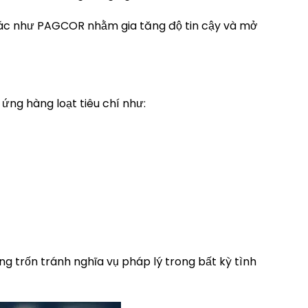
hác như PAGCOR nhằm gia tăng độ tin cậy và mở
ứng hàng loạt tiêu chí như:
g trốn tránh nghĩa vụ pháp lý trong bất kỳ tình