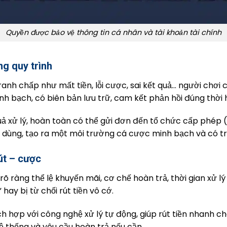
Quyền được bảo vệ thông tin cá nhân và tài khoản tài chính
ng quy trình
ranh chấp như mất tiền, lỗi cược, sai kết quả… người chơi c
nh bạch, có biên bản lưu trữ, cam kết phản hồi đúng thời 
uả xử lý, hoàn toàn có thể gửi đơn đến tổ chức cấp phép
 dùng, tạo ra một môi trường cá cược minh bạch và có t
út – cược
ràng thể lệ khuyến mãi, cơ chế hoàn trả, thời gian xử lý 
hay bị từ chối rút tiền vô cớ.
h hợp với công nghệ xử lý tự động, giúp rút tiền nhanh 
hệ thống và yêu cầu hoàn trả nếu cần.