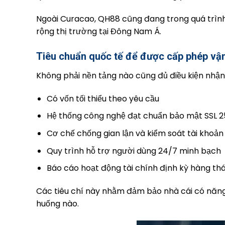
Ngoài Curacao, QH88 cũng đang trong quá trìn
rộng thị trường tại Đông Nam Á.
Tiêu chuẩn quốc tế để được cấp phép vận
Không phải nền tảng nào cũng đủ điều kiện nhận
Có vốn tối thiểu theo yêu cầu
Hệ thống công nghệ đạt chuẩn bảo mật SSL 2
Cơ chế chống gian lận và kiểm soát tài khoản
Quy trình hỗ trợ người dùng 24/7 minh bạch
Báo cáo hoạt động tài chính định kỳ hàng th
Các tiêu chí này nhằm đảm bảo nhà cái có năng l
huống nào.