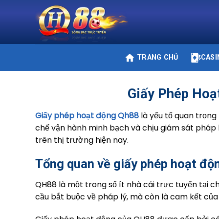
Chuyển
đến
nội
dung
TRANG CHỦ
CASI
Giấy Phép Hoạ
Giấy phép hoạt động Qh88
là yếu tố quan trọng
chế vận hành minh bạch và chịu giám sát pháp lý
trên thị trường hiện nay.
Tổng quan về giấy phép hoạt độn
QH88 là một trong số ít nhà cái trực tuyến tại 
cầu bắt buộc về pháp lý, mà còn là cam kết của